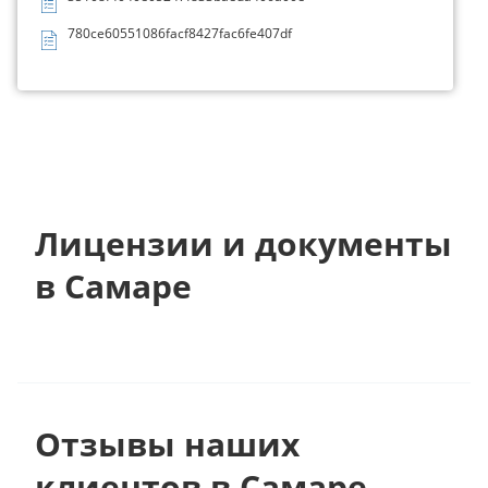
780ce60551086facf8427fac6fe407df
Лицензии и документы
в Самаре
Отзывы наших
клиентов в Самаре