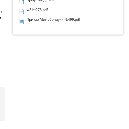
ФЗ №273.pdf
о
ю
Приказ Минобрнауки №499.pdf