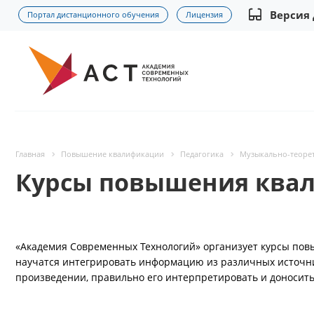
Версия
Портал дистанционного обучения
Лицензия
Главная
Повышение квалификации
Педагогика
Музыкально-теорет
Курсы повышения квал
«Академия Современных Технологий» организует курсы пов
научатся интегрировать информацию из различных источни
произведении, правильно его интерпретировать и доносить