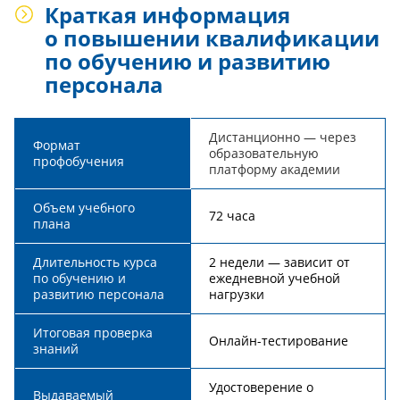
Краткая информация
о повышении квалификации
по обучению и развитию
персонала
Дистанционно — через
Формат
образовательную
профобучения
платформу академии
Объем учебного
72 часа
плана
Длительность курса
2 недели — зависит от
по обучению и
ежедневной учебной
развитию персонала
нагрузки
Итоговая проверка
Онлайн-тестирование
знаний
Удостоверение о
Выдаваемый