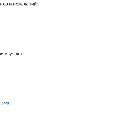
нтов и пожеланий:
ли изучают:
;
изма.