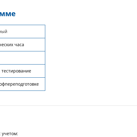
амме
ный
ческих часа
 тестирование
офпереподготовке
 учетом: