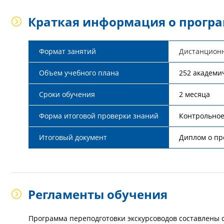
Краткая информация о прогр
Формат занятий
Дистанцион
Объем учебного плана
252 академи
Сроки обучения
2 месяца
Форма итоговой проверки знаний
Контрольное
Итоговый документ
Диплом о пр
Регламенты обучения
Программа переподготовки экскурсоводов составлены с