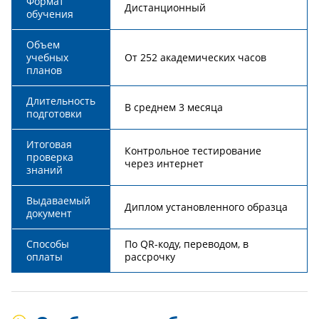
Формат
Дистанционный
обучения
Объем
учебных
От 252 академических часов
планов
Длительность
В среднем 3 месяца
подготовки
Итоговая
Контрольное тестирование
проверка
через интернет
знаний
Выдаваемый
Диплом установленного образца
документ
Способы
По QR-коду, переводом, в
оплаты
рассрочку