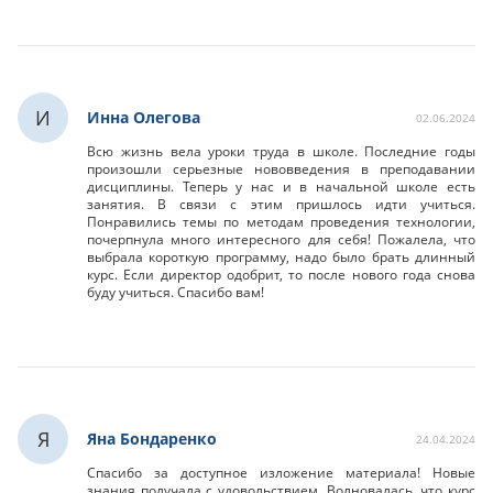
И
Инна Олегова
02.06.2024
Всю жизнь вела уроки труда в школе. Последние годы
произошли серьезные нововведения в преподавании
дисциплины. Теперь у нас и в начальной школе есть
занятия. В связи с этим пришлось идти учиться.
Понравились темы по методам проведения технологии,
почерпнула много интересного для себя! Пожалела, что
выбрала короткую программу, надо было брать длинный
курс. Если директор одобрит, то после нового года снова
буду учиться. Спасибо вам!
Я
Яна Бондаренко
24.04.2024
Спасибо за доступное изложение материала! Новые
знания получала с удовольствием. Волновалась, что курс