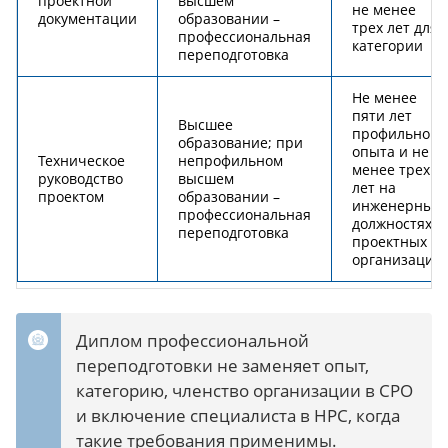
проектной
высшем
не менее
документации
образовании –
трех лет для I
профессиональная
категории
переподготовка
Не менее
пяти лет
Высшее
профильного
образование; при
опыта и не
Техническое
непрофильном
менее трех
руководство
высшем
лет на
проектом
образовании –
инженерных
профессиональная
должностях в
переподготовка
проектных
организация
Диплом профессиональной
переподготовки не заменяет опыт,
категорию, членство организации в СРО
и включение специалиста в НРС, когда
такие требования применимы.