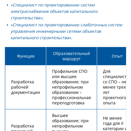
«Специалист по проектированию систем
электроснабжения объектов капитального
строительства»;
«Специалист по проектированию слаботочных систем
управления инженерными сетями объектов
капитального строительства».
Образовательный
Функция
Опыт
маршрут
Профильное СПО
Для
или высшее
специалиста
Разработка
образование; при
со СПО – не
рабочей
непрофильном
менее трех
документации
образовании –
лет
профессиональная
проектного
переподготовка
опыта
Высшее
Не менее
образование; при
года для II
Разработка
непрофильном
категории и