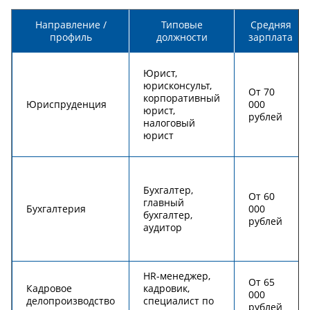
Направление /
Типовые
Средняя
профиль
должности
зарплата
Юрист,
юрисконсульт,
От 70
корпоративный
Юриспруденция
000
юрист,
рублей
налоговый
юрист
Бухгалтер,
От 60
главный
Бухгалтерия
000
бухгалтер,
рублей
аудитор
HR-менеджер,
От 65
Кадровое
кадровик,
000
делопроизводство
специалист по
рублей