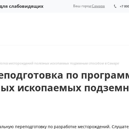
 для слабовидящих
Ваш город:
Самара
+7 80
ботка месторождений полезных ископаемых подземным способом в Самаре
еподготовка по програм
ых ископаемых подземн
льную переподготовку по разработке месторождений. Слушат