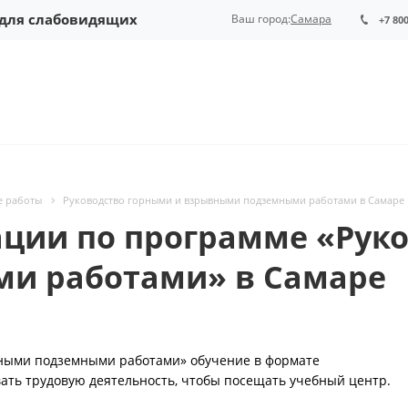
 для слабовидящих
Ваш город:
Самара
+7 80
е работы
Руководство горными и взрывными подземными работами в Самаре
ии по программе «Руко
и работами» в Самаре
вными подземными работами» обучение в формате
ать трудовую деятельность, чтобы посещать учебный центр.