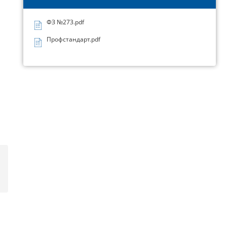
ФЗ №273.pdf
Профстандарт.pdf