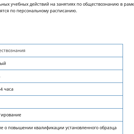
ных учебных действий на занятиях по обществознанию в рамк
дятся по персональному расписанию.
ествознания
ный
ь
44 часа
стирование
ие о повышении квалификации установленного образца