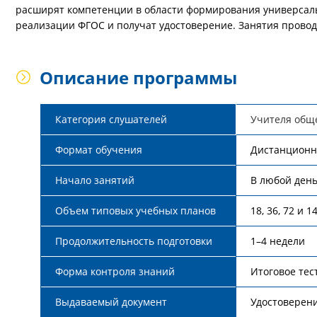
расширят компетенции в области формирования универсаль
реализации ФГОС и получат удостоверение. Занятия прово
Описание программы
Категория слушателей
Учителя общ
Формат обучения
Дистанцион
Начало занятий
В любой ден
Объем типовых учебных планов
18, 36, 72 и 1
Продолжительность подготовки
1–4 недели
Форма контроля знаний
Итоговое те
Выдаваемый документ
Удостоверен