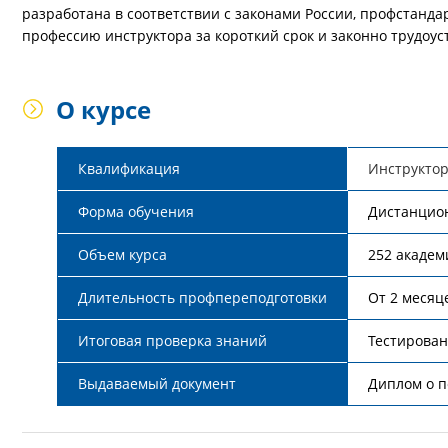
разработана в соответствии с законами России, профстанд
профессию инструктора за короткий срок и законно трудоу
О курсе
Квалификация
Инструкто
Форма обучения
Дистанцио
Объем курса
252 академ
Длительность профпереподготовки
От 2 месяц
Итоговая проверка знаний
Тестирован
Выдаваемый документ
Диплом о п