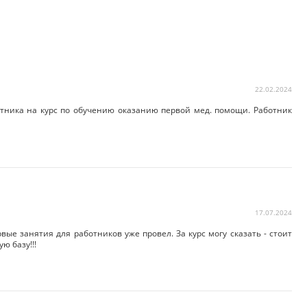
22.02.2024
отника на курс по обучению оказанию первой мед. помощи. Работник
17.07.2024
ые занятия для работников уже провел. За курс могу сказать - стоит
ю базу!!!