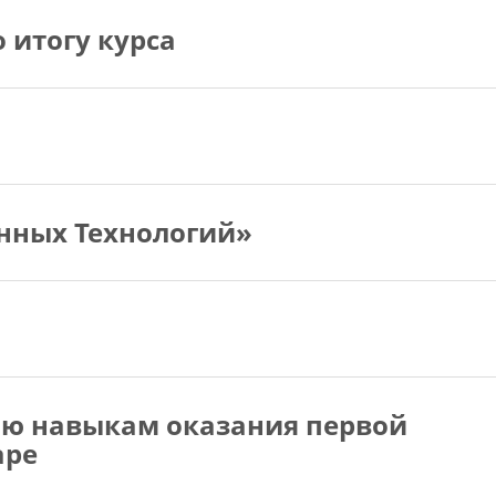
 итогу курса
нных Технологий»
нию навыкам оказания первой
аре