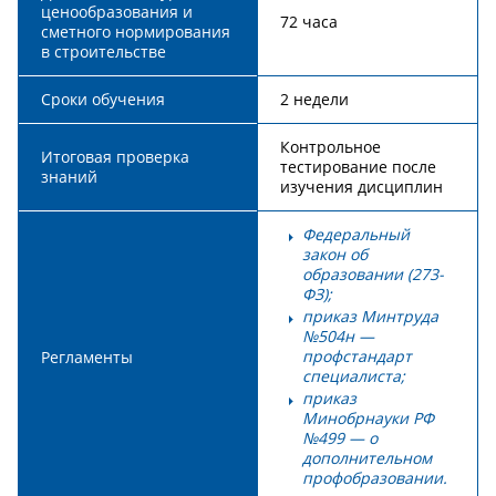
ценообразования и
72 часа
сметного нормирования
в строительстве
Сроки обучения
2 недели
Контрольное
Итоговая проверка
тестирование после
знаний
изучения дисциплин
Федеральный
закон об
образовании (273-
ФЗ);
приказ Минтруда
№504н —
профстандарт
Регламенты
специалиста;
приказ
Минобрнауки РФ
№499 — о
дополнительном
профобразовании.