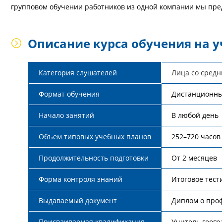
групповом обучении работников из одной компании мы пре
Описание курса обучения на 
Категория слушателей
Лица со сред
Формат обучения
Дистанционн
Начало занятий
В любой день
Объем типовых учебных планов
252–720 часов
Продолжительность подготовки
От 2 месяцев
Форма контроля знаний
Итоговое тес
Выдаваемый документ
Диплом о проф
Присваиваемая квалификация
Учитель геог