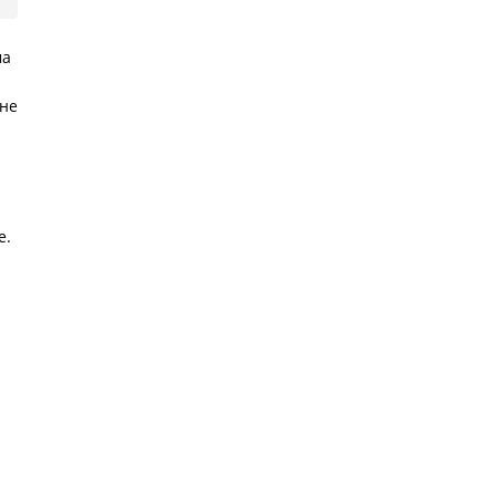
ма
 не
е.