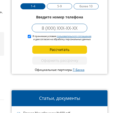
1-4
5-9
более 10
».
Введите номер телефона
Я принимаю условия
пользовательского соглашения
и даю согласие на обработку персональных данных
Рассчитать
Оформить рассрочку
Официальные партнеры
Т-Банка
Статьи, документы
Приказ Минобрнауки №499.pdf