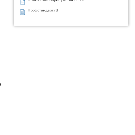
Профстандарт.rtf
а