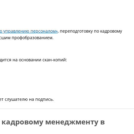
по управлению персоналом»
, переподготовку по кадровому
ысшим профобразованием.
ится на основании скан-копий:
ет слушателю на подпись.
о кадровому менеджменту в