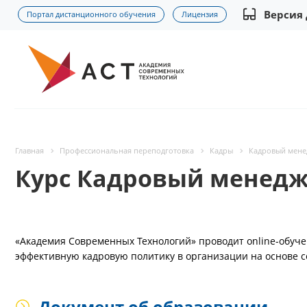
Версия
Портал дистанционного обучения
Лицензия
Главная
Профессиональная переподготовка
Кадры
Кадровый мене
Курс Кадровый менед
«Академия Современных Технологий» проводит online-обуч
эффективную кадровую политику в организации на основе с
Документ об образовании