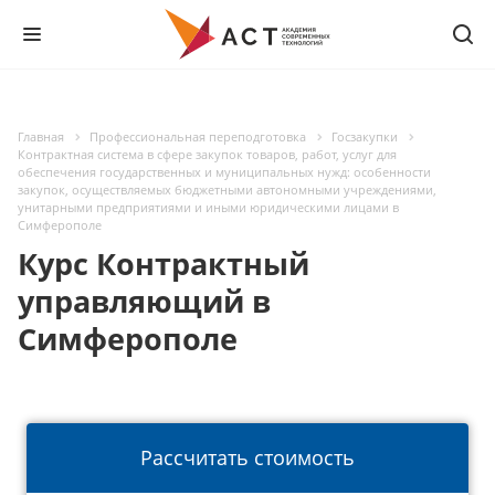
Главная
Профессиональная переподготовка
Госзакупки
Контрактная система в сфере закупок товаров, работ, услуг для
обеспечения государственных и муниципальных нужд: особенности
закупок, осуществляемых бюджетными автономными учреждениями,
унитарными предприятиями и иными юридическими лицами в
Симферополе
Курс Контрактный
управляющий в
Симферополе
Рассчитать стоимость