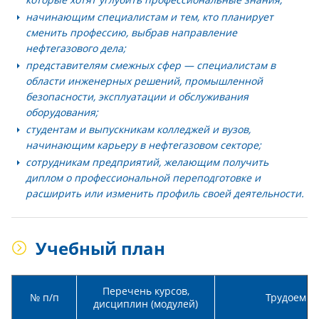
начинающим специалистам и тем, кто планирует
сменить профессию
, выбрав направление
нефтегазового дела;
представителям смежных сфер
— специалистам в
области инженерных решений, промышленной
безопасности, эксплуатации и обслуживания
оборудования;
студентам и выпускникам колледжей и вузов,
начинающим карьеру в нефтегазовом секторе
;
сотрудникам предприятий
, желающим получить
диплом о профессиональной переподготовке и
расширить или изменить профиль своей деятельности.
Учебный план
Перечень курсов,
№ п/п
Трудоемкос
дисциплин (модулей)