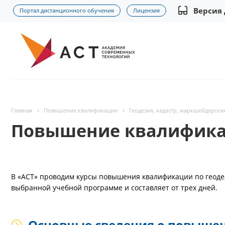
Версия
Портал дистанционного обучения
Лицензия
Главная
Повышение квалификации
Геодезия, кадастр, маркшейдерски
Повышение квалификац
В «АСТ» проводим курсы повышения квалификации по геодез
выбранной учебной программе и составляет от трех дней.
Основные сведения о повыше