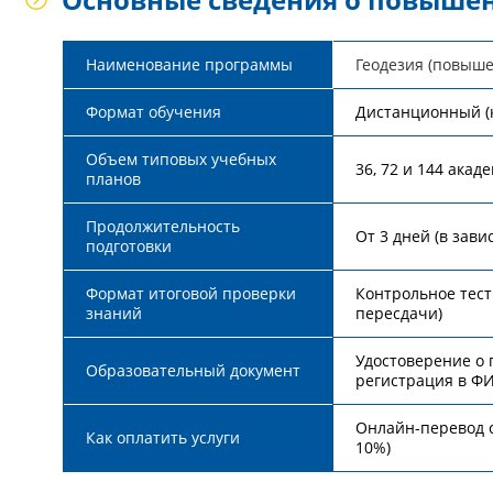
Наименование программы
Геодезия (повыш
Формат обучения
Дистанционный (
Объем типовых учебных
36, 72 и 144 акад
планов
Продолжительность
От 3 дней (в зав
подготовки
Формат итоговой проверки
Контрольное тест
знаний
пересдачи)
Удостоверение о
Образовательный документ
регистрация в Ф
Онлайн-перевод с
Как оплатить услуги
10%)