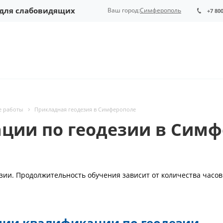
 для слабовидящих
Ваш город:
Симферополь
+7 80
е работы
Прикладная геодезия в Симферополе
ии по геодезии в Симф
ии. Продолжительность обучения зависит от количества часов
нии квалификации по геодезии