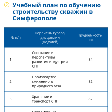
Учебный план по обучению
строительству скважин в
Симферополе
Перечень курсов,
Трудоемкость,
№ п/п
дисциплин
час
(модулей)
Состояние и
перспективы
1.
84
развития индустрии
СПГ
Производство
2.
сжиженного
82
природного газа
Хранение и
3.
82
транспорт СПГ
Современные