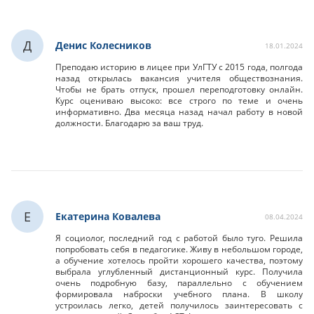
Д
Денис Колесников
18.01.2024
Преподаю историю в лицее при УлГТУ с 2015 года, полгода
назад открылась вакансия учителя обществознания.
Чтобы не брать отпуск, прошел переподготовку онлайн.
Курс оцениваю высоко: все строго по теме и очень
информативно. Два месяца назад начал работу в новой
должности. Благодарю за ваш труд.
Е
Екатерина Ковалева
08.04.2024
Я социолог, последний год с работой было туго. Решила
попробовать себя в педагогике. Живу в небольшом городе,
а обучение хотелось пройти хорошего качества, поэтому
выбрала углубленный дистанционный курс. Получила
очень подробную базу, параллельно с обучением
формировала наброски учебного плана. В школу
устроилась легко, детей получилось заинтересовать с