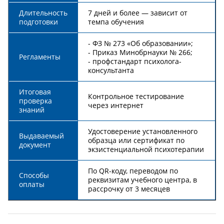
Длительность
7 дней и более — зависит от
подготовки
темпа обучения
- ФЗ № 273 «Об образовании»;
- Приказ Минобрнауки № 266;
Регламенты
- профстандарт психолога-
консультанта
Итоговая
Контрольное тестирование
проверка
через интернет
знаний
Удостоверение установленного
Выдаваемый
образца или сертификат по
документ
экзистенциальной психотерапии
По QR-коду, переводом по
Способы
реквизитам учебного центра, в
оплаты
рассрочку от 3 месяцев