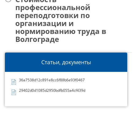
профессиональной
переподготовки по
организации и
нормированию труда в
Волгограде
Статьи, документы
36a7538d12c891e8cc6f88b6e93f0467
29402d0d1085d2950bdfb055a4cf439d