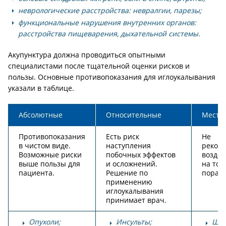
неврологические расстройства: невралгии, парезы;
функциональные нарушения внутренних органов:
расстройства пищеварения, дыхательной системы.
Акупунктура должна проводиться опытными
специалистами после тщательной оценки рисков и
пользы. Основные противопоказания для иглоукалывания
указали в таблице.
Абсолютные
Относительные
Местн
Противопоказания
Есть риск
Не
в чистом виде.
наступления
реком
Возможные риски
побочных эффектов
воздей
выше пользы для
и осложнений.
на точ
пациента.
Решение по
пораже
применению
иглоукалывания
принимает врач.
Опухоли;
Инсульты;
Шра