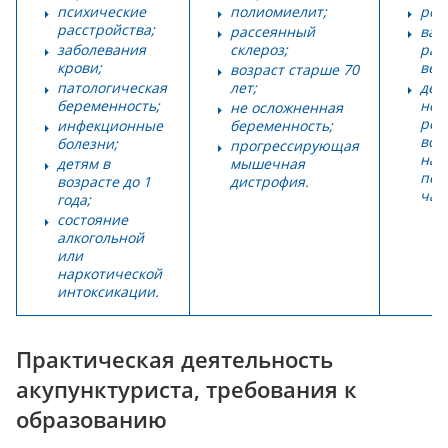
психические
полиомиелит;
род
расстройства;
рассеянный
вар
заболевания
склероз;
рас
крови;
вен
возраст старше 70
патологическая
лет;
дет
беременность;
не
не осложненная
рек
инфекционные
беременность;
воз
болезни;
прогрессирующая
на 
детям в
мышечная
пер
возрасте до 1
дистрофия.
час
года;
состояние
алкогольной
или
наркотической
интоксикации.
Практическая деятельность
акупунктуриста, требования к
образованию