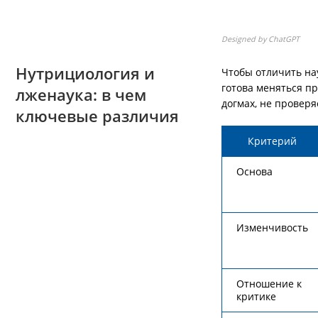
Designed by ChatGPT
Нутрициология и
Чтобы отличить нау
готова меняться п
лженаука: в чем
догмах, не проверя
ключевые различия
Критерий
Основа
Изменчивость
Отношение к
критике