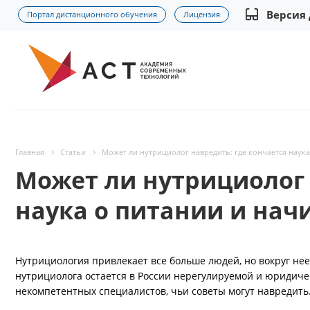
Версия
Портал дистанционного обучения
Лицензия
Главная
Статьи
Может ли нутрициолог навредить: где кончается наука
Может ли нутрициолог 
наука о питании и нач
Нутрициология привлекает все больше людей, но вокруг нее
нутрициолога остается в России нерегулируемой и юридиче
некомпетентных специалистов, чьи советы могут навредить