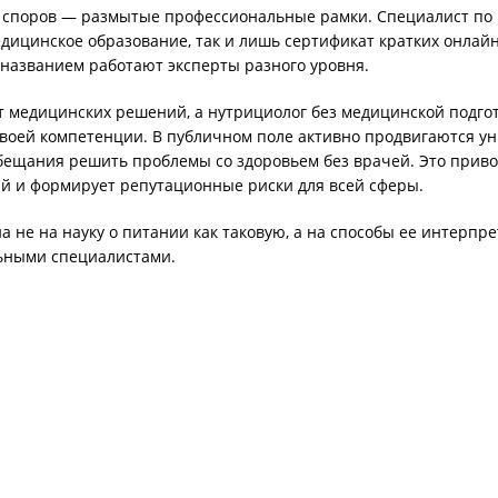
 споров — размытые профессиональные рамки. Специалист по
дицинское образование, так и лишь сертификат кратких онлайн
 названием работают эксперты разного уровня.
т медицинских решений, а нутрициолог без медицинской подго
своей компетенции. В публичном поле активно продвигаются у
бещания решить проблемы со здоровьем без врачей. Это приво
й и формирует репутационные риски для всей сферы.
 не на науку о питании как таковую, а на способы ее интерпр
ьными специалистами.