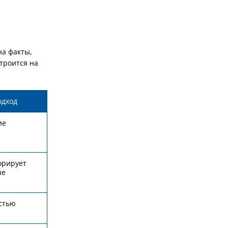
на факты,
троится на
одход
ие
орирует
ые
стью