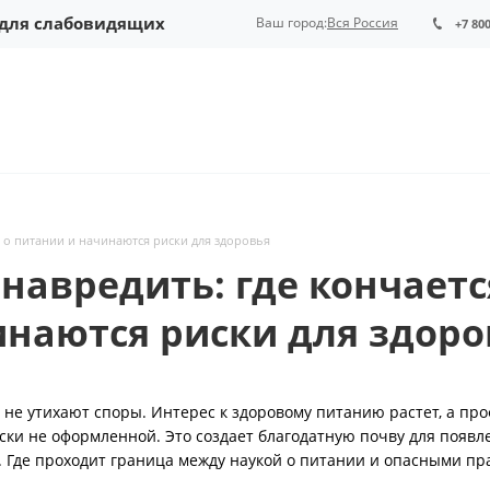
 для слабовидящих
Ваш город:
Вся Россия
+7 80
 о питании и начинаются риски для здоровья
навредить: где кончаетс
инаются риски для здоро
 не утихают споры. Интерес к здоровому питанию растет, а пр
ски не оформленной. Это создает благодатную почву для появл
. Где проходит граница между наукой о питании и опасными пр