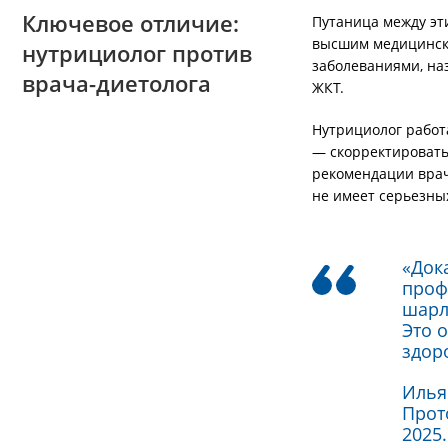
Ключевое отличие:
Путаница между эт
высшим медицински
нутрициолог против
заболеваниями, на
врача-диетолога
ЖКТ.
Нутрициолог работ
— скорректировать
рекомендации врача
не имеет серьезны
«Док
проф
шарл
Это 
здор
Илья
Прот
2025.