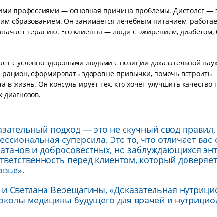
ими профессиями — основная причина проблемы. Диетолог — э
м образованием. Он занимается лечебным питанием, работае
значает терапию. Его клиенты — люди с ожирением, диабетом,
ает с условно здоровыми людьми с позиции доказательной наук
 рацион, сформировать здоровые привычки, помочь встроить
 в жизнь. Он консультирует тех, кто хочет улучшить качество 
х диагнозов.
азательный подход — это не скучный свод правил,
ессиональная суперсила. Это то, что отличает вас 
атанов и добросовестных, но заблуждающихся энт
ответственность перед клиентом, который доверяет
овье».
 и Светлана Верещагины, «Доказательная нутрици
околы медицины будущего для врачей и нутрициол