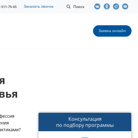
Заказать звонок
Поиск
0 511-75-65
Заявка онлайн
я
вья
офессия
Консультация
ения
по подбору программы
актиками?