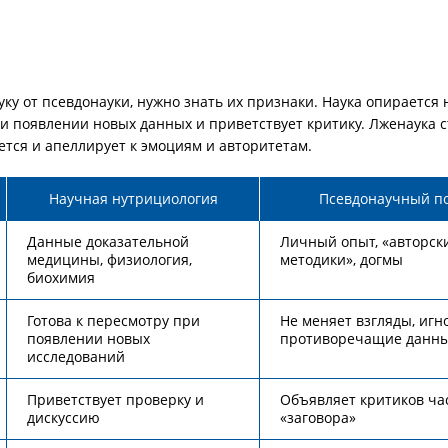
ку от псевдонауки, нужно знать их признаки. Наука опирается 
ри появлении новых данных и приветствует критику. Лженаука с
ется и апеллирует к эмоциям и авторитетам.
Научная нутрициология
Псевдонаучный п
Данные доказательной
Личный опыт, «авторск
медицины, физиология,
методики», догмы
биохимия
Готова к пересмотру при
Не меняет взгляды, игн
появлении новых
противоречащие данн
исследований
Приветствует проверку и
Объявляет критиков ча
дискуссию
«заговора»