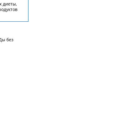
х диеты,
родуктов
Ды без