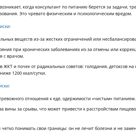
возникает, когда консультант по питанию берется за задачи, т
зования. Это чревато физическим и психологическим вредом.
иски:
льных веществ из-за жестких ограничений или несбалансиров
ояния при хронических заболеваниях из-за отмены или коррек
я с врачом.
в ЖКТ и почек от радикальных советов: голодания, детоксов на с
ниже 1200 ккал/сутки.
иски:
ревожного отношения к еде, одержимости «чистым» питанием.
ва вины за срывы, что может привести к расстройствам пищево
 четко понимать свои границы: он не лечит болезни и не замен