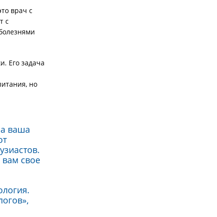
то врач с
т с
 болезнями
и. Его задача
питания, но
 а ваша
от
узиастов.
 вам свое
ология.
огов»,