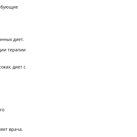
ребующие
анных диет.
ции терапии
оках, диет с
го
яет врача.