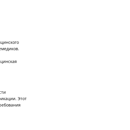
ицинского
емедиков.
ицинская
сти
икации. Этот
требования