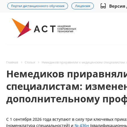
Версия
Портал дистанционного обучения
Лицензия
Главная
Статьи
Немедиков приравняли к медицинским специалистам:
Немедиков приравнял
специалистам: изменен
дополнительному про
С 1 сентября 2026 года вступают в силу три ключевых прик
(номенклатура специальностей) и
№ 436н
(квалификационны