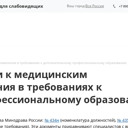
 для слабовидящих
Ваш город:
Вся Россия
+7 80
 изменения в требованиях к дополнительному профессиональному образованию
и к медицинским
ия в требованиях к
фессиональному образо
аза Минздрава России:
№ 434н
(номенклатура должностей),
№ 43
е требования). Эти документы приравнивают специалистов с 