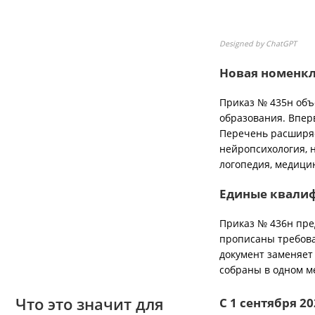
Designed by ChatGPT
Новая номенкл
Приказ № 435н объ
образования. Впер
Перечень расширяе
нейропсихология, 
логопедия, медици
Единые квали
Приказ № 436н пре
прописаны требова
документ заменяет
собраны в одном м
Что это значит для
С 1 сентября 20