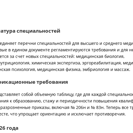
атура специальностей
единяет перечни специальностей для высшего и среднего мед
вые в едином документе регламентируются требования и для н
тся за счет новых специальностей: медицинская биология,
нутрициология, химическая экспертиза, эргореабилитация, мед
нская психология, медицинская физика, эмбриология и массаж.
фикационные требования
дставляет собой объемную таблицу, где для каждой специально
ния к образованию, стажу и периодичности повышения квалиф
 разрозненные приказы, включая № 206н и № 83н. Теперь все 
есте, что упрощает ориентацию и исключает противоречия.
26 года