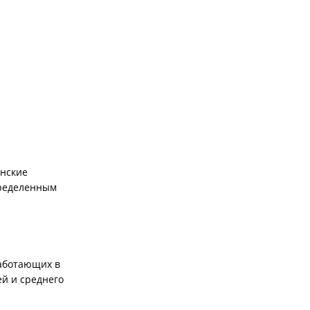
инские
пределенным
работающих в
ей и среднего