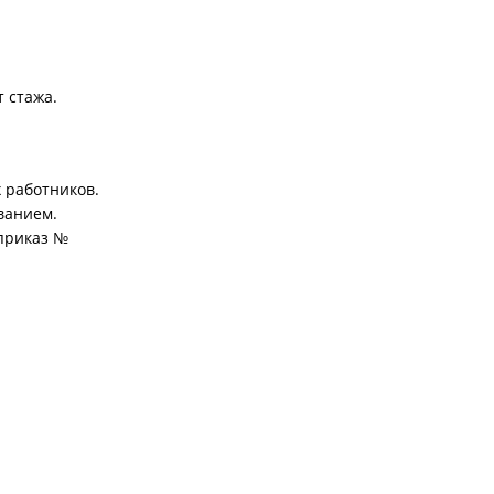
 стажа.
 работников.
ванием.
приказ №