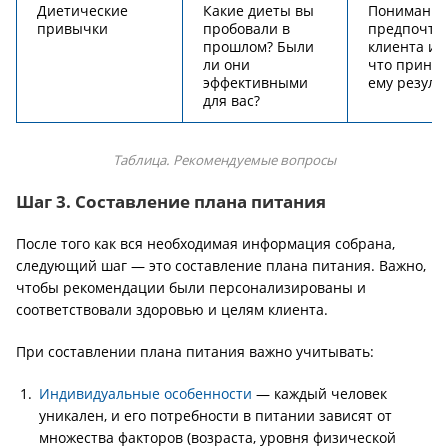
Диетические
Какие диеты вы
Понимание
привычки
пробовали в
предпочте
прошлом? Были
клиента и т
ли они
что принос
эффективными
ему резуль
для вас?
Таблица. Рекомендуемые вопросы
Шаг 3. Составление плана питания
После того как вся необходимая информация собрана,
следующий шаг — это составление плана питания. Важно,
чтобы рекомендации были персонализированы и
соответствовали здоровью и целям клиента.
При составлении плана питания важно учитывать:
Индивидуальные особенности
— каждый человек
уникален, и его потребности в питании зависят от
множества факторов (возраста, уровня физической