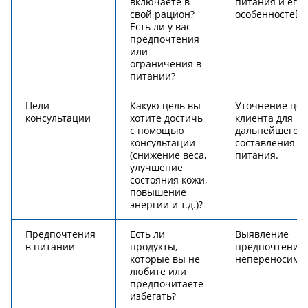
включаете в
питания и его
свой рацион?
особенностей.
Есть ли у вас
предпочтения
или
ограничения в
питании?
Цели
Какую цель вы
Уточнение цел
консультации
хотите достичь
клиента для
с помощью
дальнейшего
консультации
составления п
(снижение веса,
питания.
улучшение
состояния кожи,
повышение
энергии и т.д.)?
Предпочтения
Есть ли
Выявление
в питании
продукты,
предпочтений
которые вы не
непереносимос
любите или
предпочитаете
избегать?