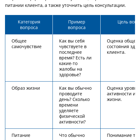
питании клиента, а также уточнить цель консультации.
Категория
Пример
Цель вопр
вопроса
вопроса
Общее
Как вы себя
Оценка общег
самочувствие
чувствуете в
состояния здо
последнее
клиента.
время? Есть ли
какие-то
жалобы на
здоровье?
Образ жизни
Как вы обычно
Оценка уровня
проводите
активности и 
день? Сколько
жизни.
времени
уделяете
физической
активности?
Питание
Что обычно
Понимание те