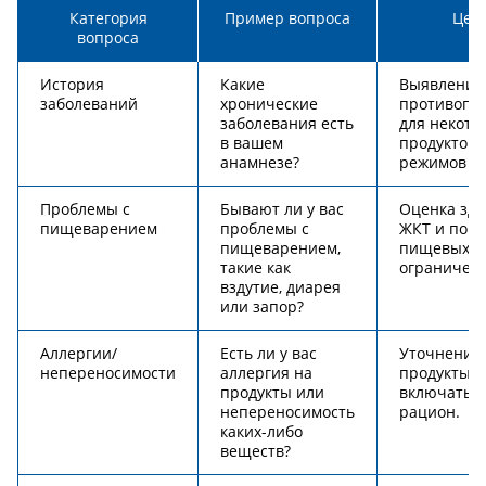
Категория
Пример вопроса
Цел
вопроса
История
Какие
Выявление
заболеваний
хронические
противопо
заболевания есть
для некото
в вашем
продуктов 
анамнезе?
режимов п
Проблемы с
Бывают ли у вас
Оценка здо
пищеварением
проблемы с
ЖКТ и пон
пищеварением,
пищевых
такие как
ограничен
вздутие, диарея
или запор?
Аллергии/
Есть ли у вас
Уточнение,
непереносимости
аллергия на
продукты н
продукты или
включать в
непереносимость
рацион.
каких-либо
веществ?