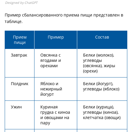
Designed by ChatGPT
Пример сбалансированного приема пищи представлен в
таблице.
Прием
Пример
Состав
пищи
Завтрак
Овсянка с
Белки (молоко),
ягодами и
углеводы
орехами
(овсянка), жиры
(орехи)
Полдник
Яблоко и
Белки (йогурт),
нежирный
углеводы (яблоко)
йогурт
Ужин
Куриная
Белки (курица),
грудка с киноа
углеводы (киноа),
и овощами на
клетчатка (овощи)
пару