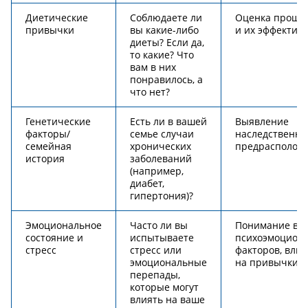
Диетические
Соблюдаете ли
Оценка прошл
привычки
вы какие-либо
и их эффективн
диеты? Если да,
то какие? Что
вам в них
понравилось, а
что нет?
Генетические
Есть ли в вашей
Выявление
факторы/
семье случаи
наследственно
семейная
хронических
предрасположе
история
заболеваний
(например,
диабет,
гипертония)?
Эмоциональное
Часто ли вы
Понимание во
состояние и
испытываете
психоэмоцион
стресс
стресс или
факторов, вли
эмоциональные
на привычки п
перепады,
которые могут
влиять на ваше