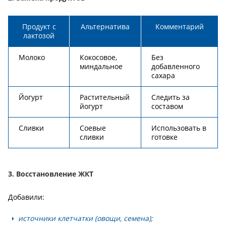
Продукт с
Альтернатива
Комментарий
лактозой
Молоко
Кокосовое,
Без
миндальное
добавленного
сахара
Йогурт
Растительный
Следить за
йогурт
составом
Сливки
Соевые
Использовать в
сливки
готовке
3. Восстановление ЖКТ
Добавили:
источники клетчатки (овощи, семена);