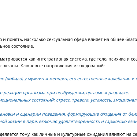
о и понять, насколько сексуальная сфера влияет на общее благ
ьное состояние.
матривается как интегративная система, где тело, психика и с
освязаны. Ключевые направления исследований:
е (либидо) у мужчин и женщин, его естественные колебания и
 реакции организма при возбуждении, оргазме и разрядке.
оциональных состояний: стресс, тревога, усталость, эмоциона
тановки и сценарии поведения, формирующие ожидания от близ
ной жизни в паре, включая удовлетворенность и гармонию вза
деляется тому, как личные и культурные ожидания влияют на с