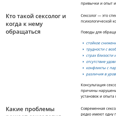
привычки и опыт и
Кто такой сексолог и
Сексолог — это сп
психологической к
когда к нему
обращаться
Поводы для обраще
стойкое снижени
трудности с воз
страх близости 
отсутствие удо
конфликты с пар
различия в уров
Консультация секс
причины нарушений
установок и опыта
Какие проблемы
Современная сексо
редко имеют одну 