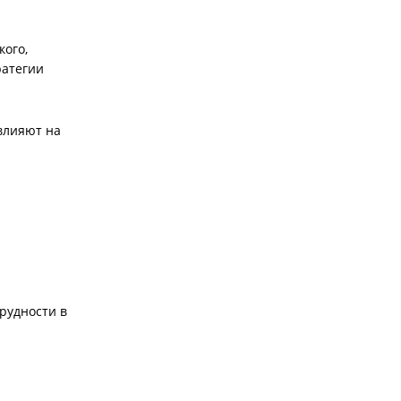
кого,
ратегии
влияют на
рудности в