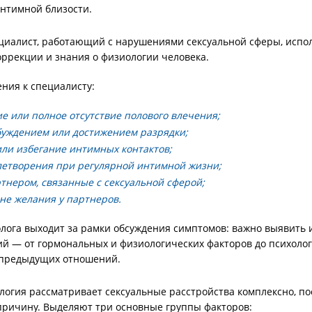
нтимной близости.
ециалист, работающий с нарушениями сексуальной сферы, испо
оррекции и знания о физиологии человека.
ния к специалисту:
е или полное отсутствие полового влечения;
буждением или достижением разрядки;
или избегание интимных контактов;
влетворения при регулярной интимной жизни;
тнером, связанные с сексуальной сферой;
не желания у партнеров.
олога выходит за рамки обсуждения симптомов: важно выявить
 — от гормональных и физиологических факторов до психоло
 предыдущих отношений.
логия рассматривает сексуальные расстройства комплексно, по
причину. Выделяют три основные группы факторов: