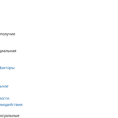
ополучие
оциальная
 факторы
льное
ости.
имодействия.
ексуальные