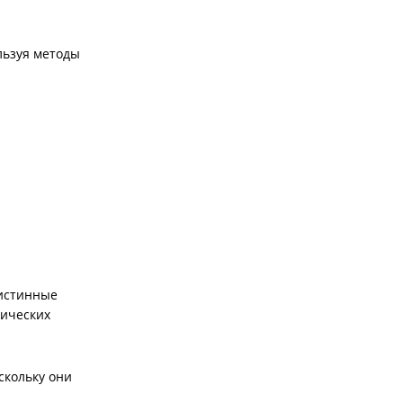
льзуя методы
 истинные
гических
скольку они