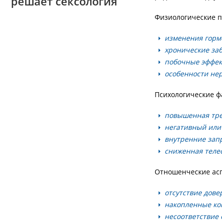
решает сексология
Физиологические 
изменения горм
хронические заб
побочные эффек
особенности нер
Психологические ф
повышенная тре
негативный или
внутренние зап
сниженная теле
Отношенческие ас
отсутствие дове
накопленные ко
несоответствие