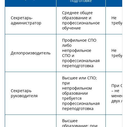
подготовке
Среднее общее
Секретарь-
образование и
Не
администратор
профессиональное
требует
обучение
Профильное СПО
либо
непрофильное
Не
Делопроизводитель
СПО и
требует
профессиональная
переподготовка
Высшее или СПО;
при
При СП
непрофильном
Секретарь
– не
образовании
руководителя
менее
требуется
двух ле
профессиональная
переподготовка
Высшее
образование; при