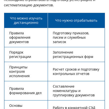
систематизацию документов.
Что можно изучать
Что нужно отрабатывать
дистанционно
Правила
Подготовку приказов,
оформления
писем и служебных
документов
записок
Порядок
Заполнение
регистрации
регистрационных форм
Принципы
Расчет сроков и подготовку
контроля
контрольных отчетов
исполнения
Составление
Правила
номенклатуры и
формирования дел
группировку документов
Основы
Работу в конкретной СЭД