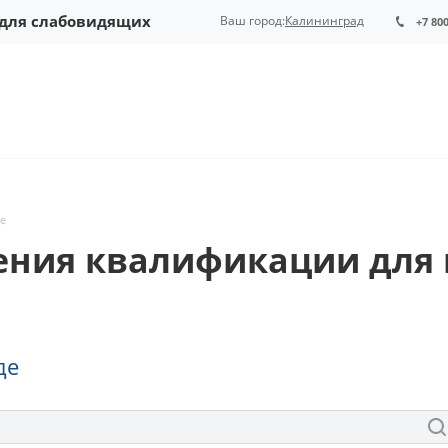
 для слабовидящих
Ваш город:
Калининград
+7 80
е
ния квалификации для п
де