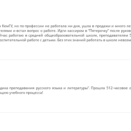
 КемГУ, но по профессии не работала ни дня, ушла в продажи и много ле
лями и встал вопрос о работе. Идти кассиром в “Пятерочку” после руко
ейчас работаю в средней общеобразовательной школе, преподавателем 5
оспитательной работе с детьми. Без этих знаний работать в школе невоз
одика преподавания русского языка и литературы”. Прошла 512-часовое 
ацию учебного процесса!