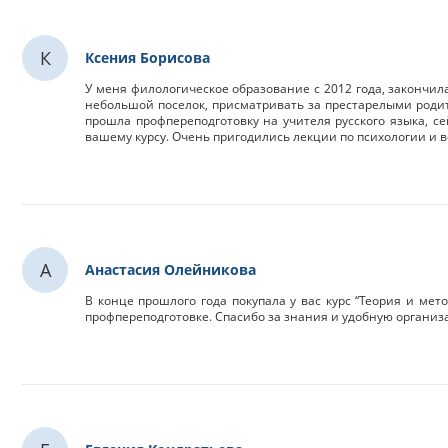
К
Ксения Борисова
У меня филологическое образование с 2012 года, закончила
небольшой поселок, присматривать за престарелыми родите
прошла профпереподготовку на учителя русского языка, с
вашему курсу. Очень пригодились лекции по психологии и в
А
Анастасия Олейникова
В конце прошлого года покупала у вас курс “Теория и мет
профпереподготовке. Спасибо за знания и удобную организ