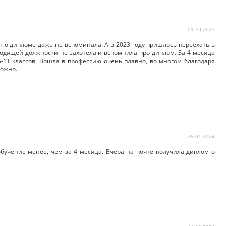
01.10.2023
т о дипломе даже не вспоминала. А в 2023 году пришлось переехать в
водящей должности не захотела и вспомнила про диплом. За 4 месяца
-11 классов. Вошла в профессию очень плавно, во многом благодаря
можно.
25.01.2024
обучение менее, чем за 4 месяца. Вчера на почте получила диплом о