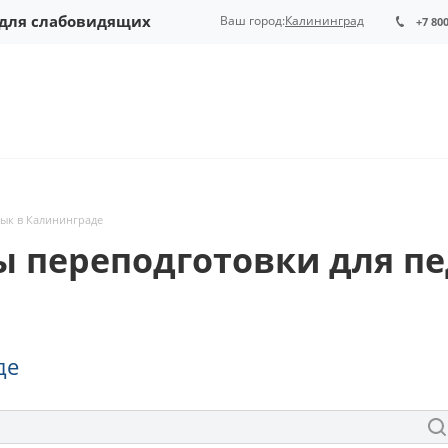
 для слабовидящих
Ваш город:
Калининград
+7 80
зык в Калининграде
ы переподготовки для пе
де