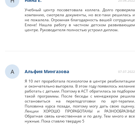
Н
Нина Е.
20.04.2022
Учебный центр посоветовала коллега. Долго проверяла
компанию, смотрела документы, но все-таки решилась и
не пожалела. Огромная благодарность вашей сотруднице
Елене! Нашла работу в частном детском развивающем
центре. Руководителя полностью устроил диплом.
А
Альфия Мингазова
07.07.2022
Я 10 лет проработала психологом в центре реабилитации
и окончательно выгорела. В этом году появилось желание
работать с детьми. Поэтому в АСТ обратилась за подбором
такой программы. После беседы с менеджером решила
остановиться на переподготовки по арт-терапии.
Половина курса позади, поэтому могу дать свою оценку.
Лекции ХОРОШО ПРОРАБОТАНЫ и РАЗНООБРАЗНЫ!
Обратная связь качественная и по делу. Тем много и все
нужные. Пока ставлю твердую 5