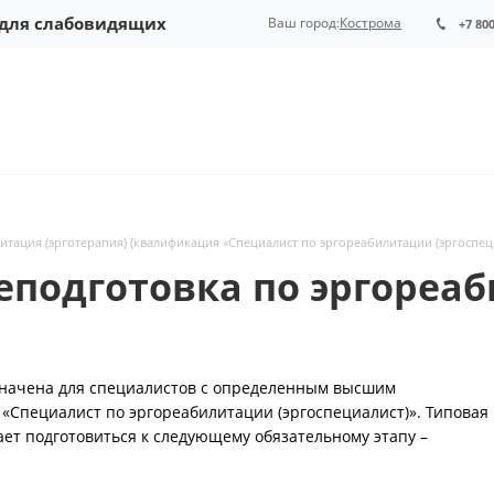
 для слабовидящих
Ваш город:
Кострома
+7 80
тация (эрготерапия) (квалификация «Специалист по эргореабилитации (эргоспеци
еподготовка по эргореаб
начена для специалистов с определенным высшим
«Специалист по эргореабилитации (эргоспециалист)». Типовая
ает подготовиться к следующему обязательному этапу –