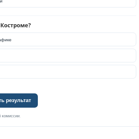
ий
 Костроме?
рафике
ть результат
й комиссии.