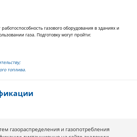
работоспособность газового оборудования в зданиях и
ользовании газа. Подготовку могут пройти:
тельству;
го топлива.
фикации
тем газораспределения и газопотребления
фикации дистанционно на сайте академии.