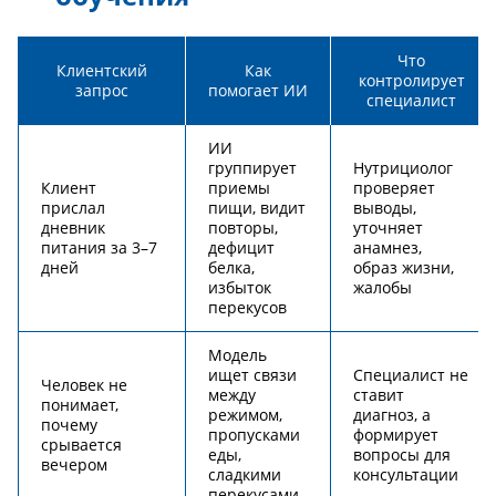
Что
Клиентский
Как
контролирует
запрос
помогает ИИ
специалист
ИИ
группирует
Нутрициолог
Клиент
приемы
проверяет
прислал
пищи, видит
выводы,
дневник
повторы,
уточняет
питания за 3–7
дефицит
анамнез,
дней
белка,
образ жизни,
избыток
жалобы
перекусов
Модель
ищет связи
Специалист не
Человек не
между
ставит
понимает,
режимом,
диагноз, а
почему
пропусками
формирует
срывается
еды,
вопросы для
вечером
сладкими
консультации
перекусами