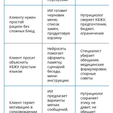
ИИ готовит
черновик
Нутрициолог
Клиенту нужен
меню,
сверяет КБЖУ,
простой
список
предпочтения,
рацион без
замен,
бюджет,
сложных блюд
продуктовую
ограничения
корзину
Нейросеть
Специалист
помогает
убирает
Клиент просит
оформить
обещания,
объяснить
памятку,
медицинские
КБЖУ простым
сценарий
формулировки,
языком
беседы,
спорные
мини-
советы
инструкцию
ИИ
Нутрициолог
предлагает
сохраняет
варианты
Клиент теряет
этику, не
мягких
мотивацию в
давит, не
сообщений,
сопровождении
обещает