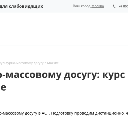
 для слабовидящих
Ваш город:
Москва
+7 80
ультурно-массовому досугу в Москве
-массовому досугу: кур
ве
массовому досугу в АСТ. Подготовку проводим дистанционно, 