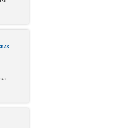
вка
СКИХ
вка