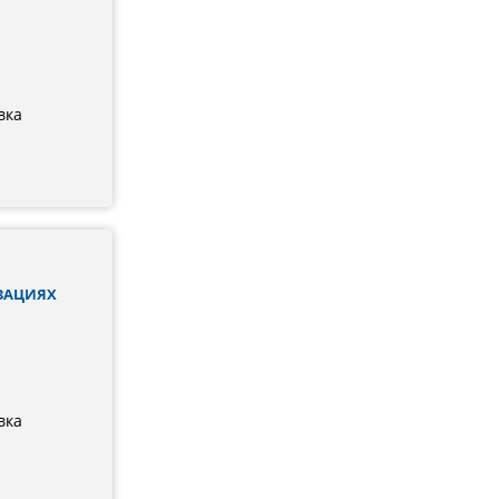
вка
ЗАЦИЯХ
вка