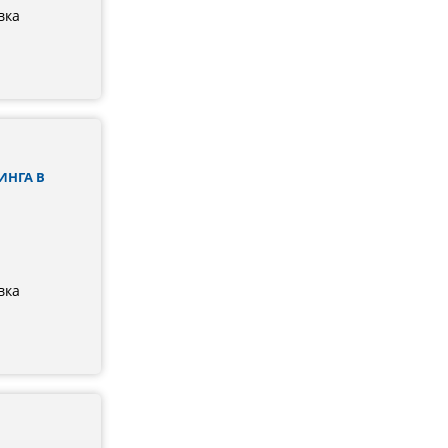
вка
ИНГА В
вка