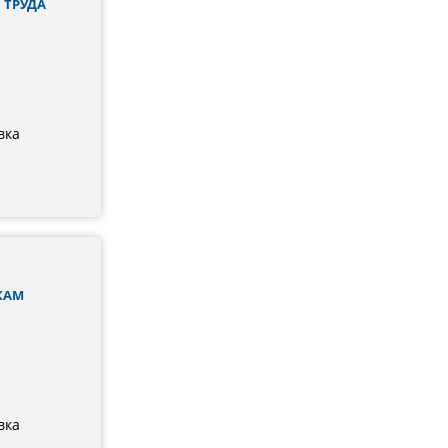
 ТРУДА
вка
КАМ
вка