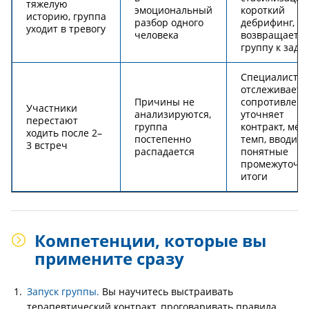
тяжелую
эмоциональный
короткий
историю, группа
разбор одного
дебрифинг,
уходит в тревогу
человека
возвращает
группу к зада
Специалист
отслеживает
Причины не
сопротивлени
Участники
анализируются,
уточняет
перестают
группа
контракт, мен
ходить после 2–
постепенно
темп, вводит
3 встреч
распадается
понятные
промежуточн
итоги
Компетенции, которые вы
примените сразу
Запуск группы.
Вы научитесь выстраивать
терапевтический контракт, проговаривать правила