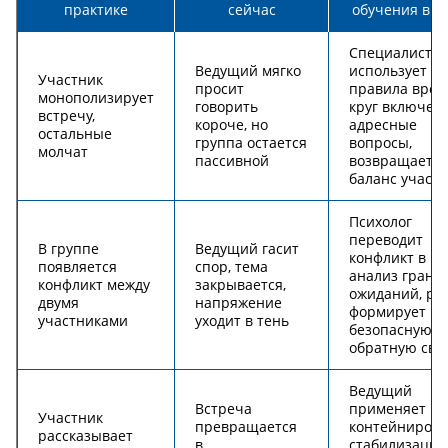
практике
сейчас
обучения в «
Специалист
Ведущий мягко
использует
Участник
просит
правила врем
монополизирует
говорить
круг включени
встречу,
короче, но
адресные
остальные
группа остается
вопросы,
молчат
пассивной
возвращает
баланс участ
Психолог
переводит
В группе
Ведущий гасит
конфликт в
появляется
спор, тема
анализ границ
конфликт между
закрывается,
ожиданий, ро
двумя
напряжение
формирует
участниками
уходит в тень
безопасную
обратную свя
Ведущий
Встреча
применяет
Участник
превращается
контейнирова
рассказывает
в
стабилизацию