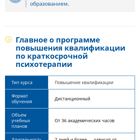
образованием.
Главное о программе
повышения квалификации
по краткосрочной
психотерапии
Тип курса
Повышение квалификации
Формат
Дистанционный
обучения
Объем
учебных
От 36 академических часов
планов
Длительность
7 дней и более — зависит от