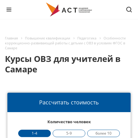
Главная
Повышение квалификации
Педагогика
Особенности
коррекционно-развивающей работы с детьми с ОВЗ в условиях ФГОС в
Самаре
Курсы ОВЗ для учителей в
Самаре
Рассчитать стоимость
Количество человек
1-4
5-9
более 10