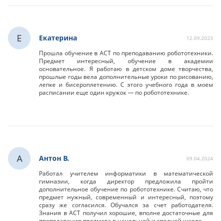
Е
Екатерина
12.09.2023
Прошла обучение в АСТ по преподаванию робототехники.
Предмет интересный, обучение в академии
основательное. Я работаю в детском доме творчества,
прошлые годы вела дополнительные уроки по рисованию,
лепке и бисероплетению. С этого учебного года в моем
расписании еще один кружок — по робототехнике.
А
Антон В.
09.04.2024
Работал учителем информатики в математической
гимназии, когда директор предложила пройти
дополнительное обучение по робототехнике. Считаю, что
предмет нужный, современный и интересный, поэтому
сразу же согласился. Обучался за счет работодателя.
Знания в АСТ получил хорошие, вполне достаточные для
преподавания предмета в начальной и средней школе.