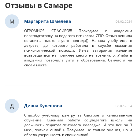
Отзывы в Самаре
М
Маргарита Шмелева
06.02.2024
ОГРОМНОЕ СПАСИБО!!! Проходила в академии
переподготовку на педагога-психолога СПО. Отзыв решила
оставить только спустя полгода)). Начала учебу еще в
декрете, до которого работала в службе оказания
психологической помощи. Из-за выгорания желание
возвращаться на прежнее место не возникало. Учеба в
академии позволила уйти в образование. Сейчас я на
своем месте.
Д
Диана Кулешова
08.07.2024
Спасибо учебному центру за быстрое и качественное
обучение. Сменила работу соцпедагога школы на
должность педагога-психолога колледжа. И это все за 3
мес., причем онлайн. Получила не только знания, но и
обрела уверенность в своих силах!