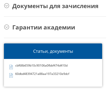
Документы для зачисления
Гарантии академии
Статьи, документы
cbf68b659b10c90106a0fbbf474d410d
60dbd48394721a88aa197a33210e9dcf