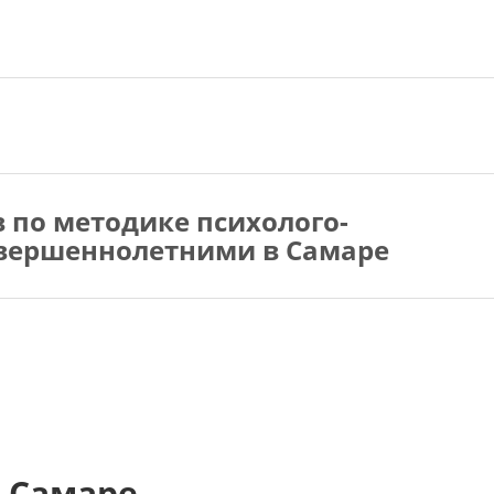
в по методике психолого-
овершеннолетними в Самаре
 Самаре