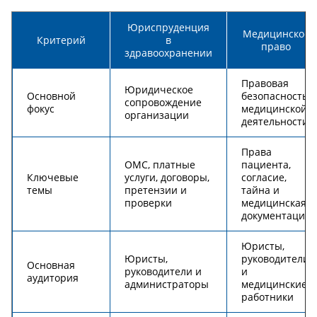
Юриспруденция
Медицинское
Критерий
в
право
здравоохранении
Правовая
Юридическое
Основной
безопасность
сопровождение
фокус
медицинской
организации
деятельности
Права
ОМС, платные
пациента,
Ключевые
услуги, договоры,
согласие,
темы
претензии и
тайна и
проверки
медицинская
документация
Юристы,
Юристы,
руководители
Основная
руководители и
и
аудитория
администраторы
медицинские
работники