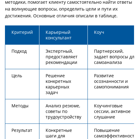
методики, помогает клиенту самостоятельно найти ответы
на волнующие вопросы, определить цели и пути их
достижения. Основные отличия описали в таблице.
Критерий
Карьерный
Коуч
консультант
Подход
Экспертный,
Партнерский,
предоставляет
задает вопросы для
рекомендации
самоанализа
Цель
Решение
Развитие
конкретных
осознанности и
карьерных
самопонимания
задач
Методы
Анализ резюме,
Коучинговые
советы по
сессии, активное
трудоустройству
слушание
Результат
Конкретные
Повышение
шаги для
самоэффективности