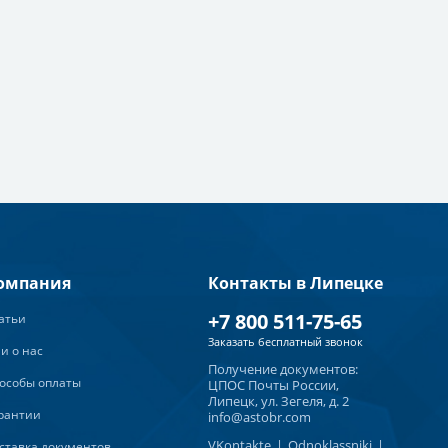
омпания
Контакты в Липецке
+7 800 511-75-65
атьи
Заказать бесплатный звонок
и о нас
Получение документов:
особы оплаты
ЦПОС Почты России,
Липецк, ул. Зегеля, д. 2
рантии
info@astobr.com
VKontakte
|
Odnoklassniki
|
ставка документов