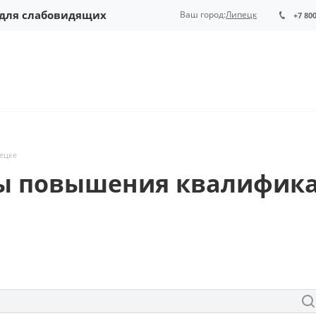
 для слабовидящих
Ваш город:
Липецк
+7 80
пецке
сы повышения квалифика