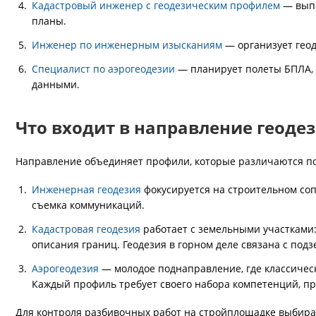
Кадастровый инженер с геодезическим профилем
— выпо
планы.
Инженер по инженерным изысканиям
— организует геод
Специалист по аэрогеодезии
— планирует полеты БПЛА, 
данными.
Что входит в направление геоде
Направление объединяет профили, которые различаются по
Инженерная геодезия
фокусируется на строительном со
съемка коммуникаций.
Кадастровая геодезия
работает с земельными участками:
описания границ. Геодезия в горном деле связана с под
Аэрогеодезия
— молодое поднаправление, где классичес
Каждый профиль требует своего набора компетенций, п
Для контроля разбивочных работ на стройплощадке выбир