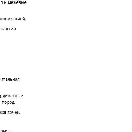
ия и межевые
рганизацией.
земными
нительная
оординатные
 пород.
ов точек.
тики —