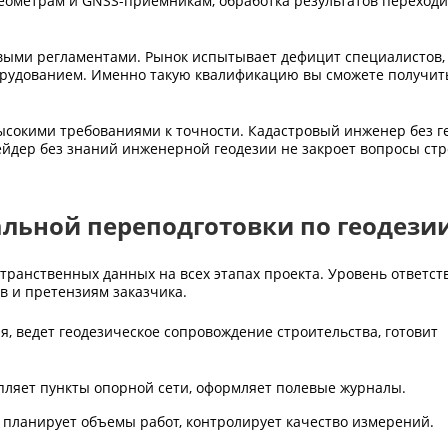
еометрам и GNSS-приемникам, обработка результатов переходи
левыми регламентами. Рынок испытывает дефицит специалистов
рудованием. Именно такую квалификацию вы сможете получить
высокими требованиями к точности. Кадастровый инженер без г
йдер без знаний инженерной геодезии не закроет вопросы ст
льной переподготовки по геодези
транственных данных на всех этапах проекта. Уровень ответст
ов и претензиям заказчика.
 ведет геодезическое сопровождение строительства, готовит
ляет пункты опорной сети, оформляет полевые журналы.
 планирует объемы работ, контролирует качество измерений.