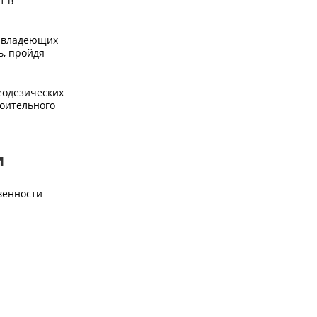
т в
, владеющих
, пройдя
еодезических
роительного
и
венности