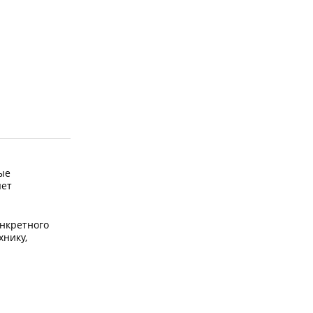
ые
яет
нкретного
хнику,