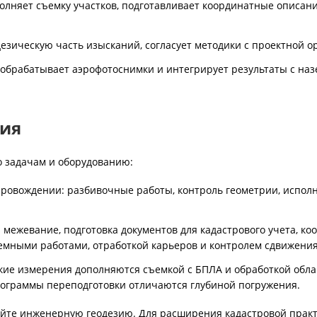
лняет съемку участков, подготавливает координатные описан
езическую часть изысканий, согласует методики с проектной о
обрабатывает аэрофотоснимки и интегрирует результаты с на
зия
 задачам и оборудованию:
провождении: разбивочные работы, контроль геометрии, испол
 межевание, подготовка документов для кадастрового учета, к
земными работами, отработкой карьеров и контролем сдвижения
кие измерения дополняются съемкой с БПЛА и обработкой облак
рограммы переподготовки отличаются глубиной погружения.
айте инженерную геодезию. Для расширения кадастровой прак