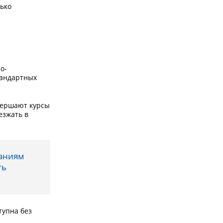
ько
о-
тандартных
вершают курсы
езжать в
ваниям
ть
тупна без