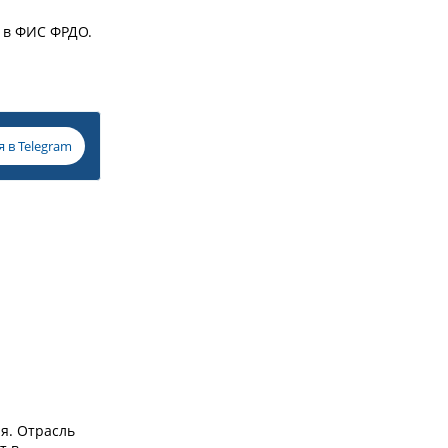
 в ФИС ФРДО.
я в
Telegram
я. Отрасль