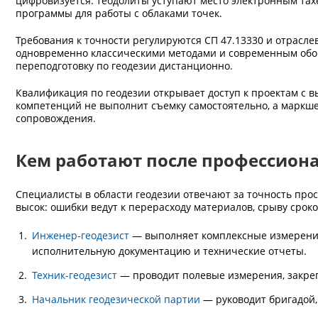
цифровизуется: теодолиты уступают место электронным тах
программы для работы с облаками точек.
Требования к точности регулируются СП 47.13330 и отрас
одновременно классическими методами и современным обо
переподготовку по геодезии дистанционно.
Квалификация по геодезии открывает доступ к проектам с 
компетенций не выполнит съемку самостоятельно, а маркше
сопровождения.
Кем работают после профессиона
Специалисты в области геодезии отвечают за точность прос
высок: ошибки ведут к перерасходу материалов, срыву срок
Инженер-геодезист
— выполняет комплексные измерения,
исполнительную документацию и технические отчеты.
Техник-геодезист
— проводит полевые измерения, закреп
Начальник геодезической партии
— руководит бригадой,